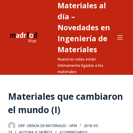
Materiales al
S
a
día –
l
Novedades en
t
Ingeniería de
a
r
Materiales
a
Nuestras vidas están
l
íntimamente ligadas a los
c
materiales
o
n
t
Materiales que cambiaron
e
el mundo (I)
n
i
d
DEP. CIENCIA DE MATERIALES - UPM
2018-05-
o
23
AUTORA: P. MUÑOZ
4 COMENTARIOS