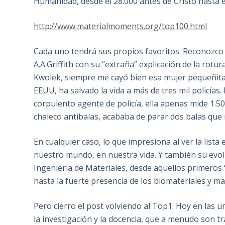
Humanidad, desde el 28.000 antes de Cristo hasta el
http://www.materialmoments.org/top100.html
Cada uno tendrá sus propios favoritos. Reconozco 
A.A.Griffith con su “extraña” explicación de la rot
Kwolek, siempre me cayó bien esa mujer pequeñita q
EEUU, ha salvado la vida a más de tres mil policías
corpulento agente de policía, ella apenas mide 1.50
chaleco antibalas, acababa de parar dos balas que 
En cualquier caso, lo que impresiona al ver la list
nuestro mundo, en nuestra vida. Y también su evoluc
Ingeniería de Materiales, desde aquellos primeros 
hasta la fuerte presencia de los biomateriales y mat
Pero cierro el post volviendo al Top1. Hoy en las 
la investigación y la docencia, que a menudo son t