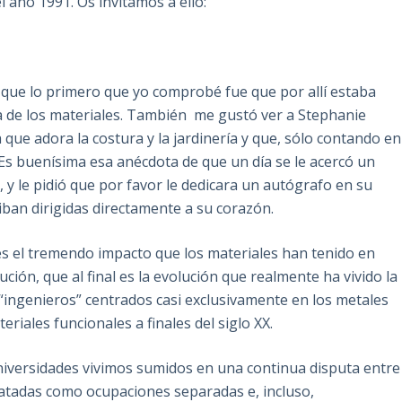
 año 1991. Os invitamos a ello:
que lo primero que yo comprobé fue que por allí estaba
ura de los materiales. También me gustó ver a Stephanie
ue adora la costura y la jardinería y que, sólo contando en
. Es buenísima esa anécdota de que un día se le acercó un
, y le pidió que por favor le dedicara un autógrafo en su
iban dirigidas directamente a su corazón.
a es el tremendo impacto que los materiales han tenido en
ión, que al final es la evolución que realmente ha vivido la
“ingenieros” centrados casi exclusivamente en los metales
eriales funcionales a finales del siglo XX.
universidades vivimos sumidos en una continua disputa entre
ratadas como ocupaciones separadas e, incluso,