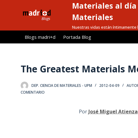
Materiales al dí
S
a
Materiales
l
Nuestras vidas están íntimamente l
t
Blogs madri+d
Portada Blog
a
r
a
l
The Greatest Materials 
c
o
DEP. CIENCIA DE MATERIALES - UPM
2012-04-09
AUTOR
n
COMENTARIO
t
e
n
Por
José Miguel Atienza
i
d
o