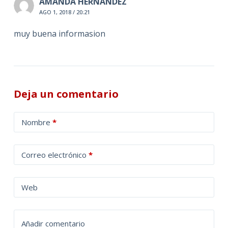
AMANDA HERNANDEZ
AGO 1, 2018 / 20:21
muy buena informasion
Deja un comentario
A
Nombre
*
l
t
Correo electrónico
*
e
r
n
Web
a
t
Añadir comentario
i