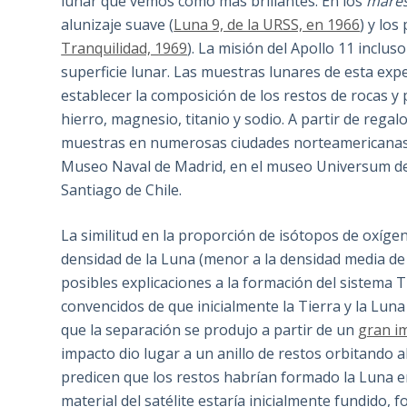
lunar que vemos como más brillantes. En los
mare
alunizaje suave (
Luna 9, de la URSS, en 1966
) y lo
Tranquilidad, 1969
). La misión del Apollo 11 inclus
superficie lunar. Las muestras lunares de esta exp
establecer la composición de los restos de rocas y p
hierro, magnesio, titanio y sodio. A partir de rega
muestras en numerosas ciudades norteamericanas y
Museo Naval de Madrid, en el museo Universum de 
Santiago de Chile.
La similitud en la proporción de isótopos de oxígen
densidad de la Luna (menor a la densidad media de l
posibles explicaciones a la formación del sistema
convencidos de que inicialmente la Tierra y la Lun
que la separación se produjo a partir de un
gran i
impacto dio lugar a un anillo de restos orbitando a
predicen que los restos habrían formado la Luna e
material del satélite estaría inicialmente fundi