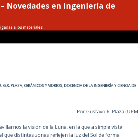
a – Novedades en Ingeniería de
igadas a los materiales
: G.R. PLAZA
,
CERÁMICOS Y VIDRIOS
,
DOCENCIA DE LA INGENIERÍA Y CIENCIA DE
Por Gustavo R. Plaza (UPM
illarnos la visión de la Luna, en la que a simple vista
ue distintas zonas reflejen la luz del Sol de forma