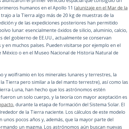
s
alunizaron el primer vehículo espacial que consiguió un
s primeros humanos en el Apollo 11 (
alunizaje en el Mar de la
o trajo a la Tierra algo más de 20 kg de muestras de la
edición y de las expediciones posteriores han permitido
olvo lunar: esencialmente óxidos de silicio, aluminio, calcio,
los del gobierno de EE.UU., actualmente se conservan
 en muchos países. Pueden visitarse por ejemplo en el
México o en el Museo Nacional de Historia Natural de
o y wolframio en los minerales lunares y terrestres, la
a Tierra pero similar a la del manto terrestre), así como las
 Tierra-Luna, han hecho que los astrónomos estén
a fueron un solo cuerpo, y la teoría con mayor aceptación es
mpacto
, durante la etapa de formación del Sistema Solar. El
lrededor de la Tierra naciente. Los cálculos de este modelo
n unos pocos años y, además, que la mayor parte del
do, formando un magma. Los astrónomos aún buscan nuevas