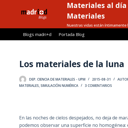
Materiales al dí
S
a
Materiales
l
Nuestras vidas están íntimamente l
t
Blogs madri+d
Portada Blog
a
r
a
l
Los materiales de la luna
c
o
DEP. CIENCIA DE MATERIALES - UPM
2015-08-31
AUTOR
n
MATERIALES
,
SIMULACIÓN NUMÉRICA
3 COMENTARIOS
t
e
n
i
En las noches de cielos despejados, no deja de marav
d
podemos observar una superficie no homogénea: el q
o