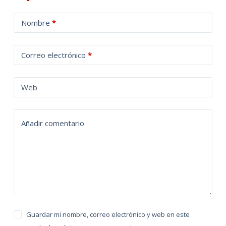
A
Nombre
*
l
t
Correo electrónico
*
e
r
n
Web
a
t
Añadir comentario
i
v
e
:
Guardar mi nombre, correo electrónico y web en este