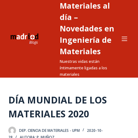
Materiales al
S
a
día –
l
Novedades en
t
Ingeniería de
a
r
Materiales
a
Nuestras vidas están
l
íntimamente ligadas a los
c
materiales
o
n
t
DÍA MUNDIAL DE LOS
e
MATERIALES 2020
n
i
d
DEP. CIENCIA DE MATERIALES - UPM
2020-10-
o
28
AUTORA: P. MUÑOZ