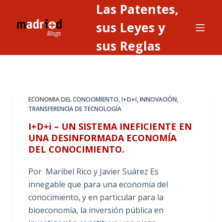
Las Patentes,
S
a
sus Leyes y
l
sus Reglas
t
a
r
a
ECONOMIA DEL CONOCIMIENTO
,
I+D+I
,
INNOVACIÓN
,
l
TRANSFERENCIA DE TECNOLOGÍA
c
I+D+i – UN SISTEMA INEFICIENTE EN
o
UNA DESINFORMADA ECONOMÍA
n
DEL CONOCIMIENTO.
t
e
Por Maribel Rico y Javier Suárez Es
n
innegable que para una economía del
i
conocimiento, y en particular para la
d
bioeconomía, la inversión pública en
o