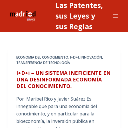
Las Patentes,
S
a
sus Leyes y
l
sus Reglas
t
a
r
a
ECONOMIA DEL CONOCIMIENTO
,
I+D+I
,
INNOVACIÓN
,
l
TRANSFERENCIA DE TECNOLOGÍA
c
I+D+i – UN SISTEMA INEFICIENTE EN
o
UNA DESINFORMADA ECONOMÍA
n
DEL CONOCIMIENTO.
t
e
Por Maribel Rico y Javier Suárez Es
n
innegable que para una economía del
i
conocimiento, y en particular para la
d
bioeconomía, la inversión pública en
o