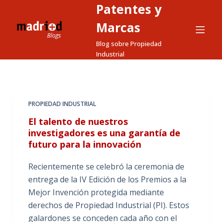
Patentes y
S
a
Marcas
l
Blog sobre Propiedad
t
Industrial
a
r
a
l
PROPIEDAD INDUSTRIAL
c
El talento de nuestros
o
investigadores es una garantía de
n
futuro para la innovación
t
e
Recientemente se celebró la ceremonia de
n
entrega de la IV Edición de los Premios a la
i
Mejor Invención protegida mediante
d
derechos de Propiedad Industrial (PI). Estos
o
galardones se conceden cada año con el