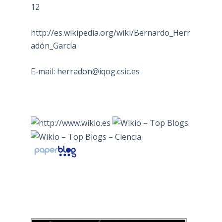
12
http://es.wikipedia.org/wiki/Bernardo_Herr
adón_García
E-mail:
herradon@iqog.csic.es