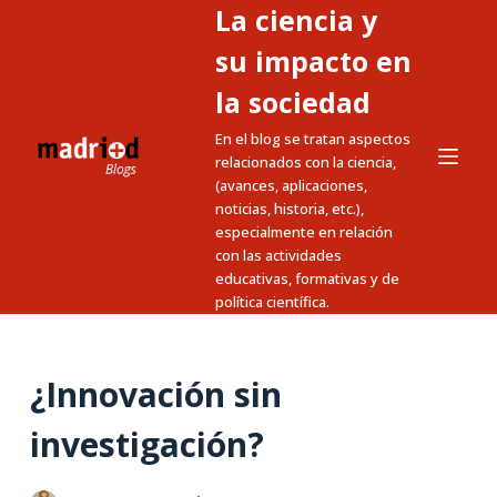
La ciencia y
S
a
su impacto en
l
la sociedad
t
En el blog se tratan aspectos
a
relacionados con la ciencia,
r
(avances, aplicaciones,
a
noticias, historia, etc.),
l
especialmente en relación
c
con las actividades
educativas, formativas y de
o
política científica.
n
t
e
¿Innovación sin
n
i
investigación?
d
o