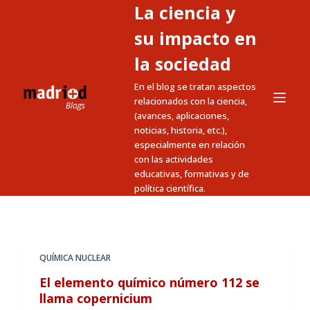
La ciencia y
S
a
su impacto en
l
la sociedad
t
En el blog se tratan aspectos
a
relacionados con la ciencia,
r
(avances, aplicaciones,
a
noticias, historia, etc.),
l
especialmente en relación
c
con las actividades
educativas, formativas y de
o
política científica.
n
t
e
n
QUÍMICA NUCLEAR
i
El elemento químico número 112 se
d
llama copernicium
o