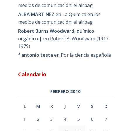
medios de comunicación: el airbag
ALBA MARTINEZ
en
La Química en los
medios de comunicación: el airbag
Robert Burns Woodward, químico
orgánico |
en
Robert B. Woodward (1917-
1979)
f antonio testa
en
Por la ciencia española
Calendario
FEBRERO 2010
L
M
X
J
V
S
D
1
2
3
4
5
6
7