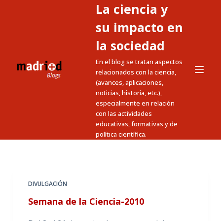
La ciencia y
S
a
su impacto en
l
la sociedad
t
En el blog se tratan aspectos
a
relacionados con la ciencia,
r
(avances, aplicaciones,
a
noticias, historia, etc.),
l
especialmente en relación
c
con las actividades
educativas, formativas y de
o
política científica.
n
t
e
n
DIVULGACIÓN
i
Semana de la Ciencia-2010
d
o