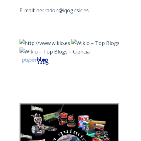
E-mail:
herradon@iqog.csic.es