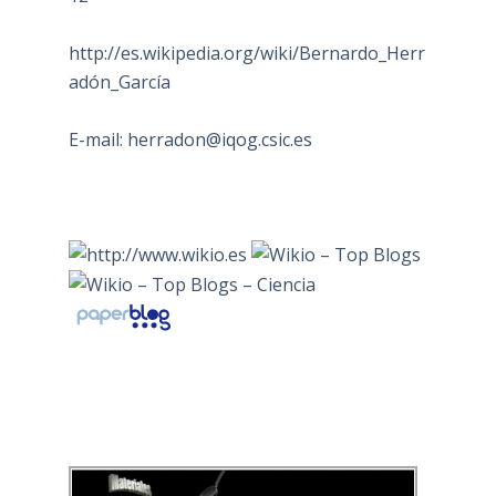
http://es.wikipedia.org/wiki/Bernardo_Herr
adón_García
E-mail:
herradon@iqog.csic.es