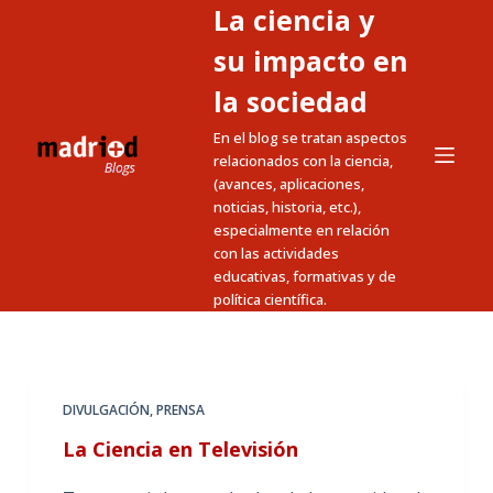
La ciencia y
S
a
su impacto en
l
la sociedad
t
En el blog se tratan aspectos
a
relacionados con la ciencia,
r
(avances, aplicaciones,
a
noticias, historia, etc.),
l
especialmente en relación
c
con las actividades
educativas, formativas y de
o
política científica.
n
t
e
n
DIVULGACIÓN
,
PRENSA
i
La Ciencia en Televisión
d
o