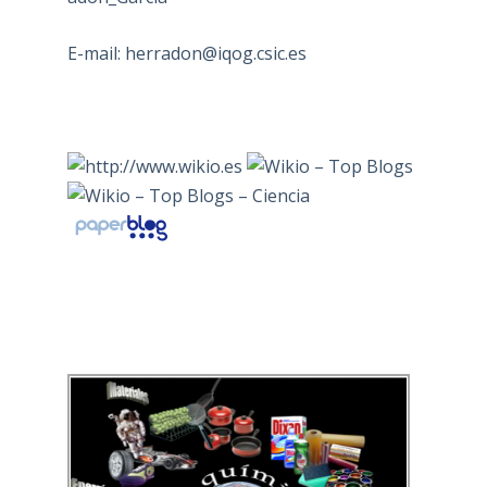
E-mail:
herradon@iqog.csic.es