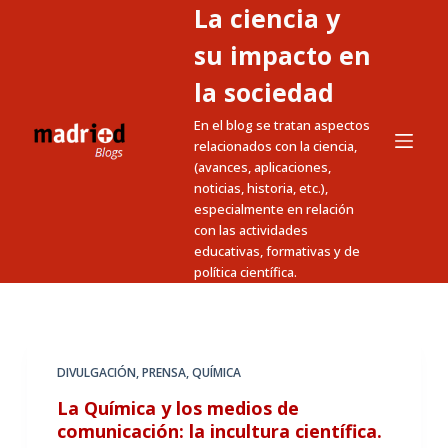
La ciencia y
S
a
su impacto en
l
la sociedad
t
En el blog se tratan aspectos
a
relacionados con la ciencia,
r
(avances, aplicaciones,
a
noticias, historia, etc.),
l
especialmente en relación
c
con las actividades
educativas, formativas y de
o
política científica.
n
t
e
n
DIVULGACIÓN
,
PRENSA
,
QUÍMICA
i
La Química y los medios de
d
comunicación: la incultura científica.
o