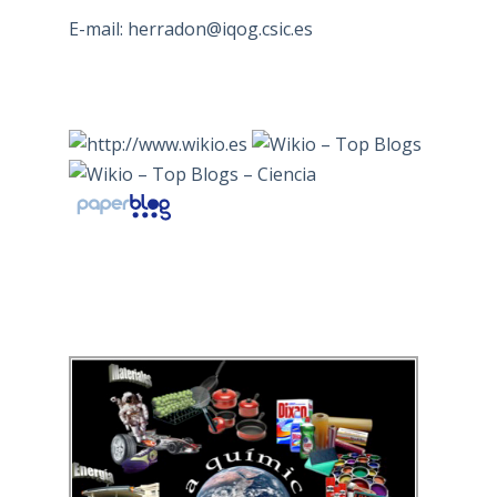
E-mail:
herradon@iqog.csic.es