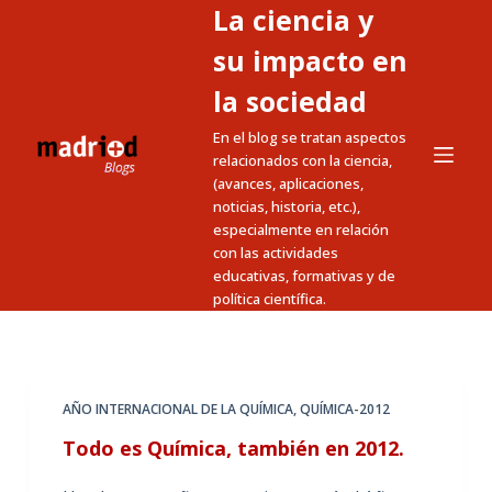
La ciencia y
S
a
su impacto en
l
la sociedad
t
En el blog se tratan aspectos
a
relacionados con la ciencia,
r
(avances, aplicaciones,
a
noticias, historia, etc.),
l
especialmente en relación
c
con las actividades
educativas, formativas y de
o
política científica.
n
t
e
n
AÑO INTERNACIONAL DE LA QUÍMICA
,
QUÍMICA-2012
i
Todo es Química, también en 2012.
d
o