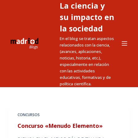
La ciencia y
S
a
su impacto en
l
la sociedad
t
En el blog se tratan aspectos
a
relacionados con la ciencia,
r
(avances, aplicaciones,
a
noticias, historia, etc.),
l
especialmente en relación
c
con las actividades
educativas, formativas y de
o
política científica.
n
t
e
n
CONCURSOS
i
Concurso «Menudo Elemento»
d
o