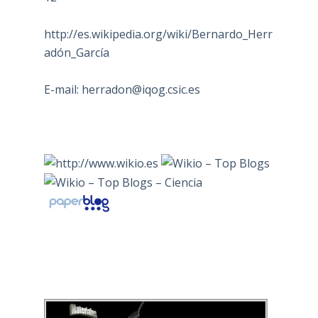
http://es.wikipedia.org/wiki/Bernardo_Herr
adón_García
E-mail:
herradon@iqog.csic.es