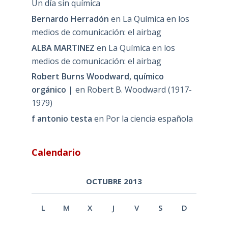
Un día sin química
Bernardo Herradón
en
La Química en los
medios de comunicación: el airbag
ALBA MARTINEZ
en
La Química en los
medios de comunicación: el airbag
Robert Burns Woodward, químico
orgánico |
en
Robert B. Woodward (1917-
1979)
f antonio testa
en
Por la ciencia española
Calendario
OCTUBRE 2013
L
M
X
J
V
S
D