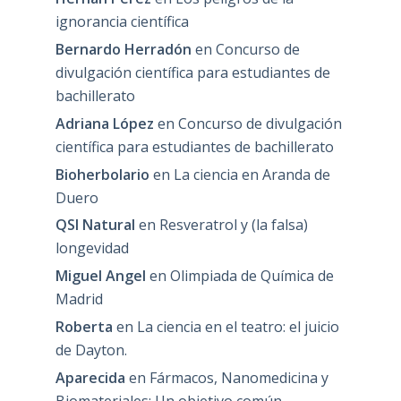
ignorancia científica
Bernardo Herradón
en
Concurso de
divulgación científica para estudiantes de
bachillerato
Adriana López
en
Concurso de divulgación
científica para estudiantes de bachillerato
Bioherbolario
en
La ciencia en Aranda de
Duero
QSI Natural
en
Resveratrol y (la falsa)
longevidad
Miguel Angel
en
Olimpiada de Química de
Madrid
Roberta
en
La ciencia en el teatro: el juicio
de Dayton.
Aparecida
en
Fármacos, Nanomedicina y
Biomateriales: Un objetivo común.