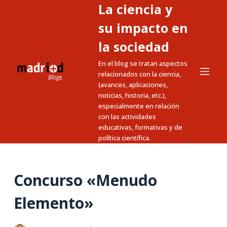
La ciencia y
S
a
su impacto en
l
la sociedad
t
En el blog se tratan aspectos
a
relacionados con la ciencia,
r
(avances, aplicaciones,
a
noticias, historia, etc.),
l
especialmente en relación
c
con las actividades
educativas, formativas y de
o
política científica.
n
t
e
Concurso «Menudo
n
i
Elemento»
d
o