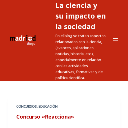
La ciencia y
S
a
su impacto en
l
la sociedad
t
En el blog se tratan aspectos
a
relacionados con la ciencia,
r
(avances, aplicaciones,
a
noticias, historia, etc.),
l
especialmente en relación
c
con las actividades
educativas, formativas y de
o
política científica.
n
t
e
n
CONCURSOS
,
EDUCACIÓN
i
Concurso «Reacciona»
d
o