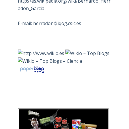
http://es.wikipedia.org/wiki/Bernardo_Herr
adón_García
E-mail:
herradon@iqog.csic.es