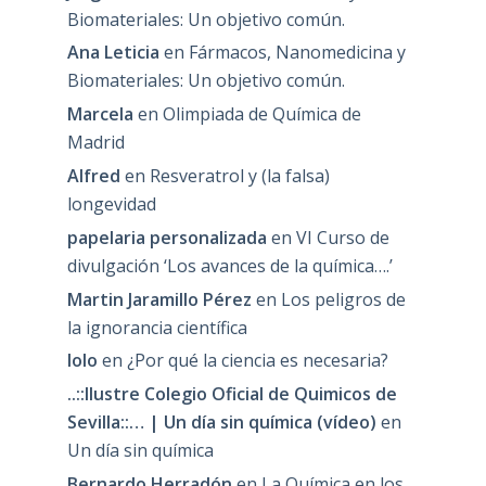
Biomateriales: Un objetivo común.
Ana Leticia
en
Fármacos, Nanomedicina y
Biomateriales: Un objetivo común.
Marcela
en
Olimpiada de Química de
Madrid
Alfred
en
Resveratrol y (la falsa)
longevidad
papelaria personalizada
en
VI Curso de
divulgación ‘Los avances de la química….’
Martin Jaramillo Pérez
en
Los peligros de
la ignorancia científica
lolo
en
¿Por qué la ciencia es necesaria?
..::Ilustre Colegio Oficial de Quimicos de
Sevilla::… | Un día sin química (vídeo)
en
Un día sin química
Bernardo Herradón
en
La Química en los