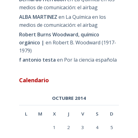
medios de comunicación: el airbag
ALBA MARTINEZ
en
La Química en los
medios de comunicación: el airbag
Robert Burns Woodward, químico
orgánico |
en
Robert B. Woodward (1917-
1979)
f antonio testa
en
Por la ciencia española
Calendario
OCTUBRE 2014
L
M
X
J
V
S
D
1
2
3
4
5