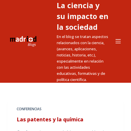
La ciencia y
S
a
su impacto en
l
la sociedad
t
En el blog se tratan aspectos
a
relacionados con la ciencia,
r
(avances, aplicaciones,
a
noticias, historia, etc.),
l
especialmente en relación
c
con las actividades
educativas, formativas y de
o
política científica.
n
t
e
n
CONFERENCIAS
i
Las patentes y la química
d
o