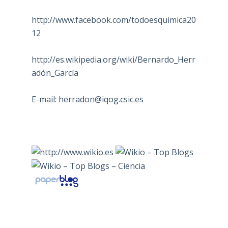
http://www.facebook.com/todoesquimica20
12
http://es.wikipedia.org/wiki/Bernardo_Herr
adón_García
E-mail:
herradon@iqog.csic.es