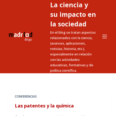
La ciencia y
S
a
su impacto en
l
la sociedad
t
En el blog se tratan aspectos
a
relacionados con la ciencia,
r
(avances, aplicaciones,
a
noticias, historia, etc.),
l
especialmente en relación
c
con las actividades
educativas, formativas y de
o
política científica.
n
t
e
n
CONFERENCIAS
i
Las patentes y la química
d
o