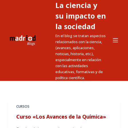
La ciencia y
S
a
su impacto en
l
la sociedad
t
En el blog se tratan aspectos
a
relacionados con la ciencia,
r
(avances, aplicaciones,
a
noticias, historia, etc.),
l
especialmente en relación
c
con las actividades
educativas, formativas y de
o
política científica.
n
t
e
n
CURSOS
i
Curso «Los Avances de la Química»
d
o