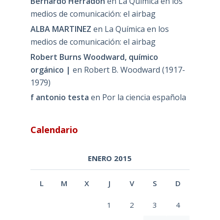
Bernardo Herradón
en
La Química en los
medios de comunicación: el airbag
ALBA MARTINEZ
en
La Química en los
medios de comunicación: el airbag
Robert Burns Woodward, químico
orgánico |
en
Robert B. Woodward (1917-
1979)
f antonio testa
en
Por la ciencia española
Calendario
ENERO 2015
L
M
X
J
V
S
D
1
2
3
4