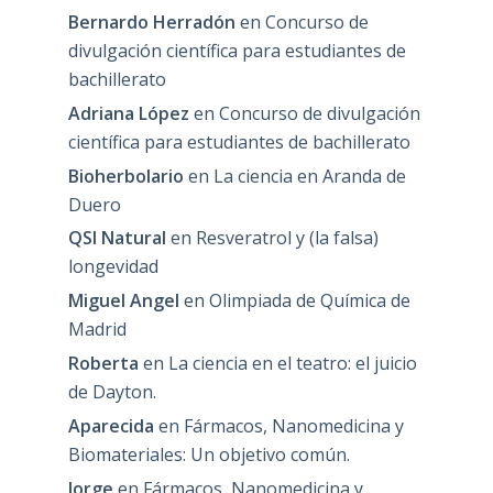
Bernardo Herradón
en
Concurso de
divulgación científica para estudiantes de
bachillerato
Adriana López
en
Concurso de divulgación
científica para estudiantes de bachillerato
Bioherbolario
en
La ciencia en Aranda de
Duero
QSI Natural
en
Resveratrol y (la falsa)
longevidad
Miguel Angel
en
Olimpiada de Química de
Madrid
Roberta
en
La ciencia en el teatro: el juicio
de Dayton.
Aparecida
en
Fármacos, Nanomedicina y
Biomateriales: Un objetivo común.
Jorge
en
Fármacos, Nanomedicina y