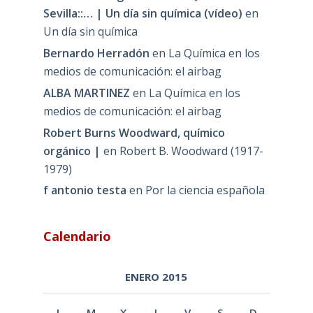
Sevilla::… | Un día sin química (vídeo)
en
Un día sin química
Bernardo Herradón
en
La Química en los
medios de comunicación: el airbag
ALBA MARTINEZ
en
La Química en los
medios de comunicación: el airbag
Robert Burns Woodward, químico
orgánico |
en
Robert B. Woodward (1917-
1979)
f antonio testa
en
Por la ciencia española
Calendario
ENERO 2015
L
M
X
J
V
S
D