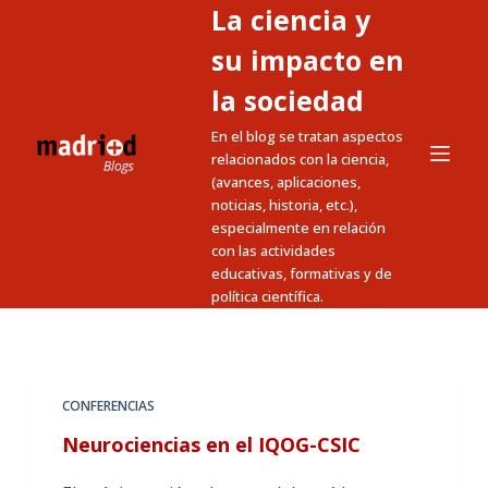
La ciencia y
S
a
su impacto en
l
la sociedad
t
En el blog se tratan aspectos
a
relacionados con la ciencia,
r
(avances, aplicaciones,
a
noticias, historia, etc.),
l
especialmente en relación
c
con las actividades
educativas, formativas y de
o
política científica.
n
t
e
n
CONFERENCIAS
i
Neurociencias en el IQOG-CSIC
d
o