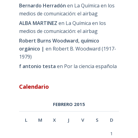
Bernardo Herradón
en
La Química en los
medios de comunicación: el airbag
ALBA MARTINEZ
en
La Química en los
medios de comunicación: el airbag
Robert Burns Woodward, químico
orgánico |
en
Robert B. Woodward (1917-
1979)
f antonio testa
en
Por la ciencia española
Calendario
FEBRERO 2015
L
M
X
J
V
S
D
1