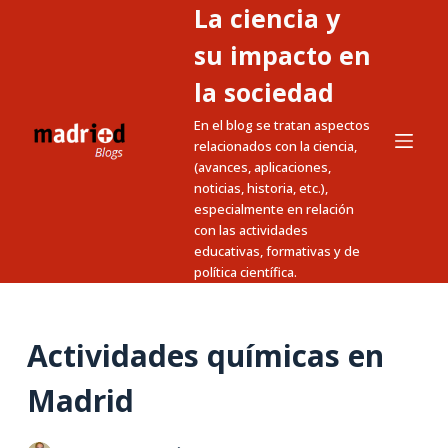
La ciencia y
S
a
su impacto en
l
la sociedad
t
En el blog se tratan aspectos
a
relacionados con la ciencia,
r
(avances, aplicaciones,
a
noticias, historia, etc.),
l
especialmente en relación
c
con las actividades
educativas, formativas y de
o
política científica.
n
t
e
Actividades químicas en
n
i
Madrid
d
o