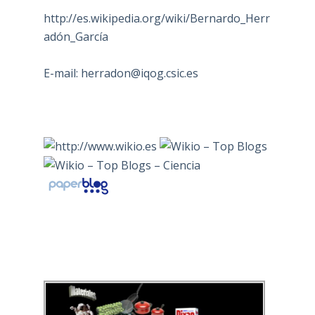
http://es.wikipedia.org/wiki/Bernardo_Herr
adón_García
E-mail:
herradon@iqog.csic.es