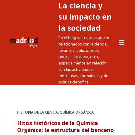
La ciencia y
S
a
su impacto en
l
la sociedad
t
En el blog se tratan aspectos
a
relacionados con la ciencia,
r
(avances, aplicaciones,
a
noticias, historia, etc.),
l
especialmente en relación
c
con las actividades
educativas, formativas y de
o
política científica.
n
t
e
n
HISTORIA DE LA CIENCIA
,
QUÍMICA ORGÁNICA
i
Hitos históricos de la Química
d
Orgánica: la estructura del benceno
o