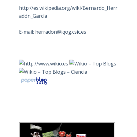
http://es.wikipedia.org/wiki/Bernardo_Herr
adón_García
E-mail:
herradon@iqog.csic.es