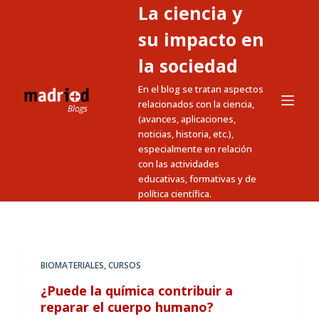
La ciencia y
S
a
su impacto en
l
la sociedad
t
En el blog se tratan aspectos
a
relacionados con la ciencia,
r
(avances, aplicaciones,
a
noticias, historia, etc.),
l
especialmente en relación
c
con las actividades
educativas, formativas y de
o
política científica.
n
t
e
n
BIOMATERIALES
,
CURSOS
i
¿Puede la química contribuir a
d
reparar el cuerpo humano?
o