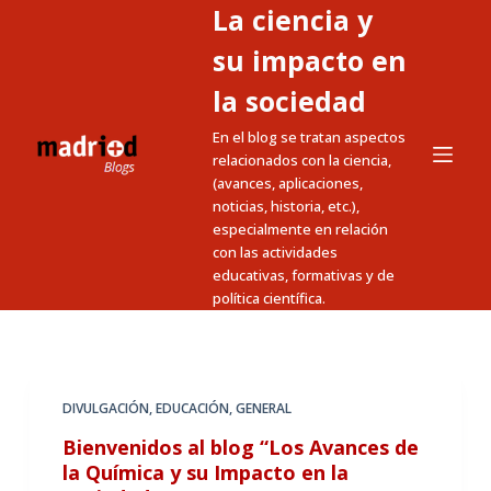
La ciencia y
S
a
su impacto en
l
la sociedad
t
En el blog se tratan aspectos
a
relacionados con la ciencia,
r
(avances, aplicaciones,
a
noticias, historia, etc.),
l
especialmente en relación
c
con las actividades
educativas, formativas y de
o
política científica.
n
t
e
n
DIVULGACIÓN
,
EDUCACIÓN
,
GENERAL
i
Bienvenidos al blog “Los Avances de
d
la Química y su Impacto en la
o