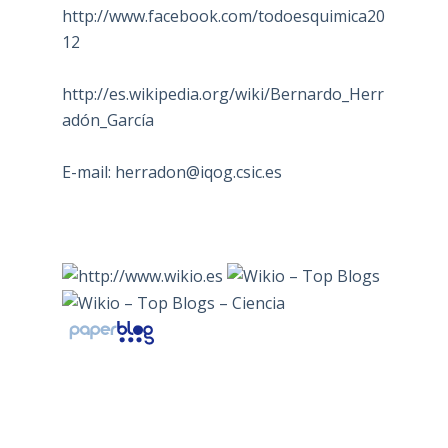
http://www.facebook.com/todoesquimica20
12
http://es.wikipedia.org/wiki/Bernardo_Herr
adón_García
E-mail:
herradon@iqog.csic.es