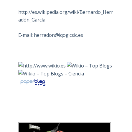
http://es.wikipedia.org/wiki/Bernardo_Herr
adón_García
E-mail:
herradon@iqog.csic.es