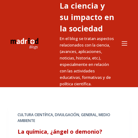
La ciencia y
S
a
su impacto en
l
la sociedad
t
En el blog se tratan aspectos
a
relacionados con la ciencia,
r
(avances, aplicaciones,
a
noticias, historia, etc.),
l
especialmente en relación
c
con las actividades
educativas, formativas y de
o
política científica.
n
t
e
n
CULTURA CIENTÍFICA
,
DIVULGACIÓN
,
GENERAL
,
MEDIO
i
AMBIENTE
d
La química, ¿ángel o demonio?
o