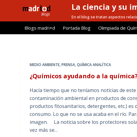
La ciencia y su i
S
a
En el blog se tratan aspectos relacio
l
Blogs madri+d
Portada Blog
Olimpiada de Quím
t
a
r
a
l
MEDIO AMBIENTE
,
PRENSA
,
QUÍMICA ANALÍTICA
c
¿Químicos ayudando a la química
o
n
Hacía tiempo que no teníamos noticias de este 
t
contaminación ambiental en productos de cons
e
productos fitosanitarios, detergentes, etc.) e
n
consumo. Lo que no se usa acaba en el río. Par
i
imagen. La noticia sobre los protectores sol
d
vez más se…
o