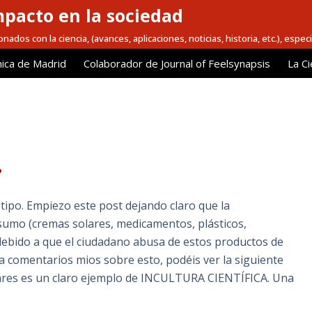
mpacto en la sociedad
nados con la ciencia, (avances, aplicaciones, noticias, historia, etc.), espec
ica de Madrid
Colaborador de Journal of Feelsynapsis
La Ci
?
tipo. Empiezo este post dejando claro que la
umo (cremas solares, medicamentos, plásticos,
s debido a que el ciudadano abusa de estos productos de
a comentarios mios sobre esto, podéis ver la siguiente
ares es un claro ejemplo de INCULTURA CIENTÍFICA. Una