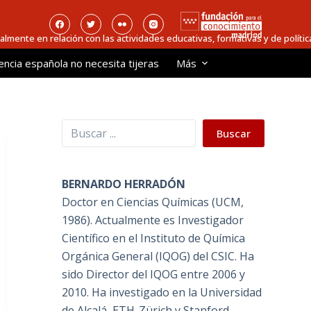
ialmente en relación con las actividades educativas, formativas y de política
encia española no necesita tijeras
Más
Buscar
Buscar
BERNARDO HERRADÓN
Doctor en Ciencias Químicas (UCM,
1986). Actualmente es Investigador
Científico en el Instituto de Química
Orgánica General (IQOG) del CSIC. Ha
sido Director del IQOG entre 2006 y
2010. Ha investigado en la Universidad
de Alcalá, ETH-Zürich y Stanford