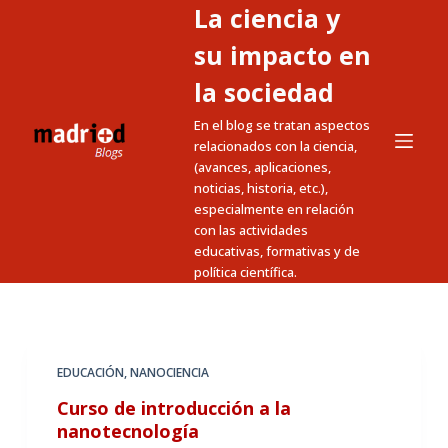
La ciencia y
S
a
su impacto en
l
la sociedad
t
En el blog se tratan aspectos
a
relacionados con la ciencia,
r
(avances, aplicaciones,
a
noticias, historia, etc.),
l
especialmente en relación
c
con las actividades
educativas, formativas y de
o
política científica.
n
t
e
n
EDUCACIÓN
,
NANOCIENCIA
i
Curso de introducción a la
d
nanotecnología
o