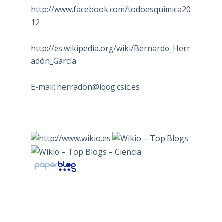
http://www.facebook.com/todoesquimica20
12
http://es.wikipedia.org/wiki/Bernardo_Herr
adón_García
E-mail:
herradon@iqog.csic.es