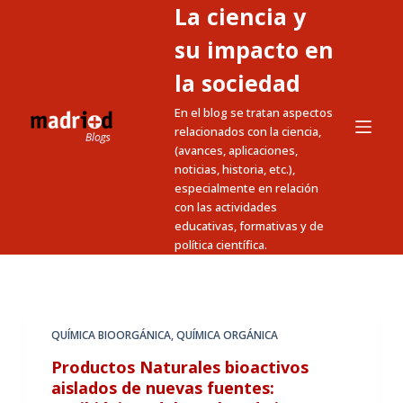
La ciencia y
S
a
su impacto en
l
la sociedad
t
En el blog se tratan aspectos
a
relacionados con la ciencia,
r
(avances, aplicaciones,
a
noticias, historia, etc.),
l
especialmente en relación
c
con las actividades
educativas, formativas y de
o
política científica.
n
t
e
n
QUÍMICA BIOORGÁNICA
,
QUÍMICA ORGÁNICA
i
Productos Naturales bioactivos
d
aislados de nuevas fuentes:
o