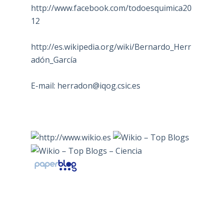
http://www.facebook.com/todoesquimica20
12
http://es.wikipedia.org/wiki/Bernardo_Herr
adón_García
E-mail:
herradon@iqog.csic.es