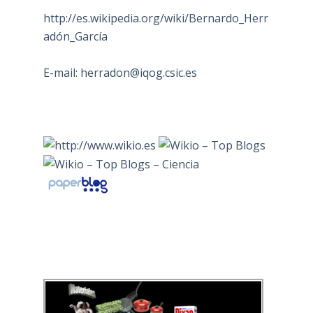
http://es.wikipedia.org/wiki/Bernardo_Herr
adón_García
E-mail:
herradon@iqog.csic.es