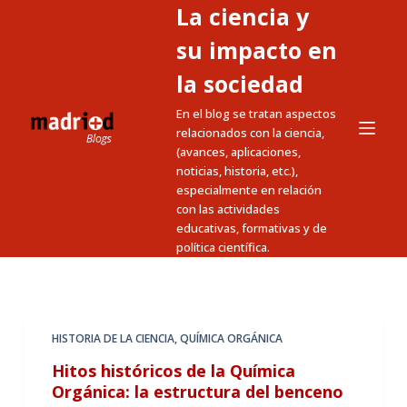
La ciencia y
S
a
su impacto en
l
la sociedad
t
En el blog se tratan aspectos
a
relacionados con la ciencia,
r
(avances, aplicaciones,
a
noticias, historia, etc.),
l
especialmente en relación
c
con las actividades
educativas, formativas y de
o
política científica.
n
t
e
n
HISTORIA DE LA CIENCIA
,
QUÍMICA ORGÁNICA
i
Hitos históricos de la Química
d
Orgánica: la estructura del benceno
o