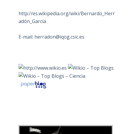
http://es.wikipedia.org/wiki/Bernardo_Herr
adón_García
E-mail:
herradon@iqog.csic.es