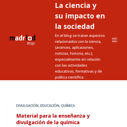
La ciencia y
S
a
su impacto en
l
la sociedad
t
En el blog se tratan aspectos
a
relacionados con la ciencia,
r
(avances, aplicaciones,
a
noticias, historia, etc.),
l
especialmente en relación
c
con las actividades
educativas, formativas y de
o
política científica.
n
t
e
n
DIVULGACIÓN
,
EDUCACIÓN
,
QUÍMICA
i
Material para la enseñanza y
d
divulgación de la química
o