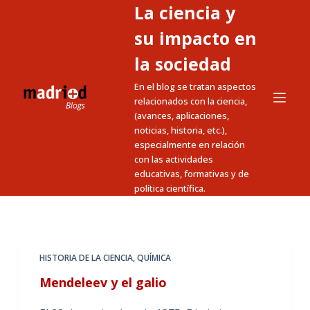
La ciencia y
S
a
su impacto en
l
la sociedad
t
En el blog se tratan aspectos
a
relacionados con la ciencia,
r
(avances, aplicaciones,
a
noticias, historia, etc.),
l
especialmente en relación
c
con las actividades
educativas, formativas y de
o
política científica.
n
t
e
n
HISTORIA DE LA CIENCIA
,
QUÍMICA
i
Mendeleev y el galio
d
o