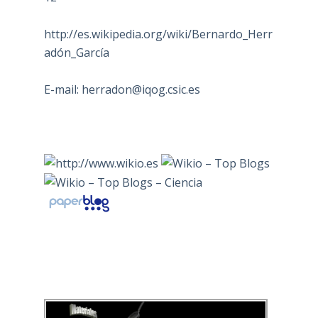
http://es.wikipedia.org/wiki/Bernardo_Herr
adón_García
E-mail:
herradon@iqog.csic.es