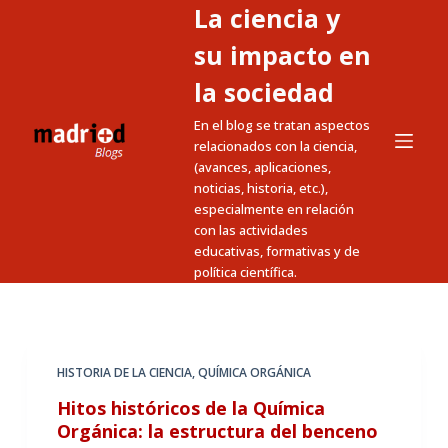
La ciencia y
S
a
su impacto en
l
la sociedad
t
En el blog se tratan aspectos
a
relacionados con la ciencia,
r
(avances, aplicaciones,
a
noticias, historia, etc.),
l
especialmente en relación
c
con las actividades
educativas, formativas y de
o
política científica.
n
t
e
n
HISTORIA DE LA CIENCIA
,
QUÍMICA ORGÁNICA
i
Hitos históricos de la Química
d
Orgánica: la estructura del benceno
o