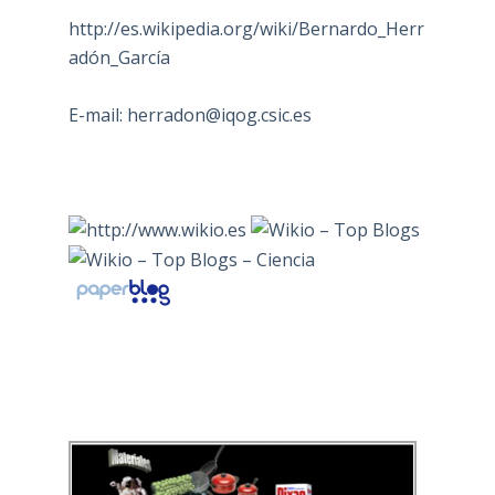
http://es.wikipedia.org/wiki/Bernardo_Herr
adón_García
E-mail:
herradon@iqog.csic.es