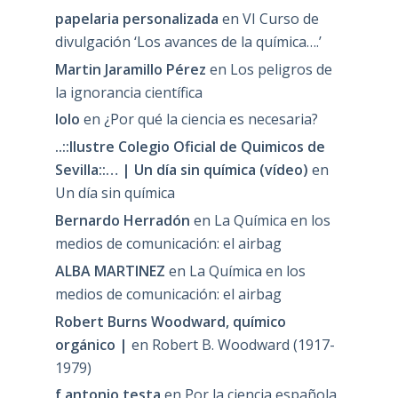
papelaria personalizada
en
VI Curso de
divulgación ‘Los avances de la química….’
Martin Jaramillo Pérez
en
Los peligros de
la ignorancia científica
lolo
en
¿Por qué la ciencia es necesaria?
..::Ilustre Colegio Oficial de Quimicos de
Sevilla::… | Un día sin química (vídeo)
en
Un día sin química
Bernardo Herradón
en
La Química en los
medios de comunicación: el airbag
ALBA MARTINEZ
en
La Química en los
medios de comunicación: el airbag
Robert Burns Woodward, químico
orgánico |
en
Robert B. Woodward (1917-
1979)
f antonio testa
en
Por la ciencia española