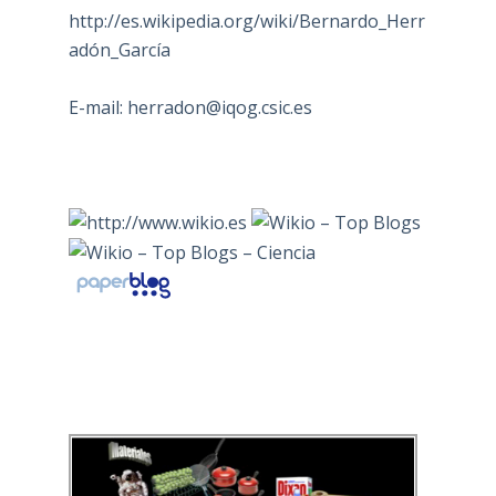
http://es.wikipedia.org/wiki/Bernardo_Herr
adón_García
E-mail:
herradon@iqog.csic.es