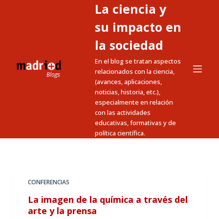
La ciencia y
S
a
su impacto en
l
la sociedad
t
En el blog se tratan aspectos
a
relacionados con la ciencia,
r
(avances, aplicaciones,
a
noticias, historia, etc.),
l
especialmente en relación
c
con las actividades
educativas, formativas y de
o
política científica.
n
t
e
n
CONFERENCIAS
i
La imagen de la química a través del
d
arte y la prensa
o