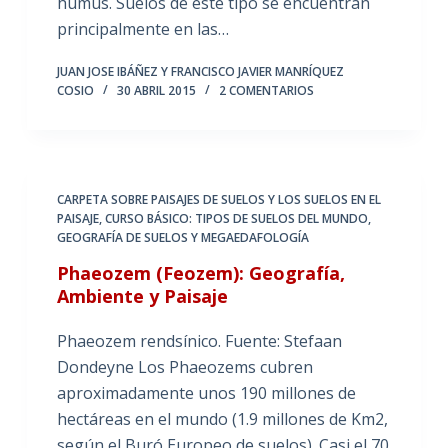
humus. Suelos de este tipo se encuentran
principalmente en las…
JUAN JOSE IBÁÑEZ Y FRANCISCO JAVIER MANRÍQUEZ
COSIO
30 ABRIL 2015
2 COMENTARIOS
CARPETA SOBRE PAISAJES DE SUELOS Y LOS SUELOS EN EL
PAISAJE
,
CURSO BÁSICO: TIPOS DE SUELOS DEL MUNDO
,
GEOGRAFÍA DE SUELOS Y MEGAEDAFOLOGÍA
Phaeozem (Feozem): Geografía,
Ambiente y Paisaje
Phaeozem rendsínico. Fuente: Stefaan
Dondeyne Los Phaeozems cubren
aproximadamente unos 190 millones de
hectáreas en el mundo (1.9 millones de Km2,
según el Buró Europeo de suelos). Casi el 70