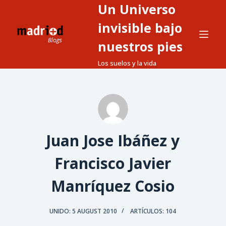
Un Universo
S
a
invisible bajo
l
nuestros pies
t
Los suelos y la vida
a
r
a
l
c
o
Juan Jose Ibáñez y
n
t
Francisco Javier
e
Manríquez Cosio
n
i
d
UNIDO: 5 AUGUST 2010
ARTÍCULOS: 104
o