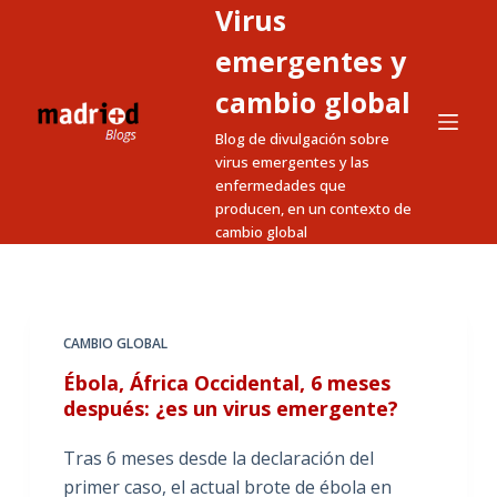
Virus
S
a
emergentes y
l
cambio global
t
Blog de divulgación sobre
a
virus emergentes y las
r
enfermedades que
a
producen, en un contexto de
l
cambio global
c
o
n
t
CAMBIO GLOBAL
e
Ébola, África Occidental, 6 meses
n
después: ¿es un virus emergente?
i
Tras 6 meses desde la declaración del
d
primer caso, el actual brote de ébola en
o