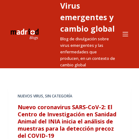
Virus
S
a
emergentes y
l
cambio global
t
Blog de divulgación sobre
a
virus emergentes y las
r
enfermedades que
a
producen, en un contexto de
l
cambio global
c
o
n
t
NUEVOS VIRUS
,
SIN CATEGORÍA
e
Nuevo coronavirus SARS-CoV-2: El
n
Centro de Investigación en Sanidad
i
Animal del INIA inicia el análisis de
muestras para la detección precoz
d
del COVID-19
o