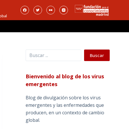
obal
Buscar
Buscar
Bienvenido al blog de los virus
emergentes
Blog de divulgación sobre los virus
emergentes y las enfermedades que
producen, en un contexto de cambio
global.
_______________________________________