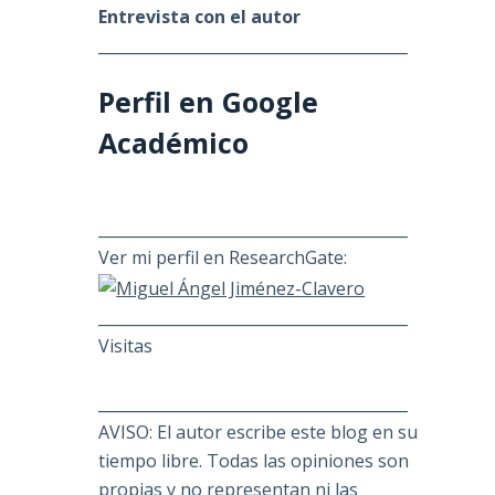
Entrevista con el autor
________________________________________
Perfil en Google
Académico
________________________________________
Ver mi perfil en ResearchGate:
________________________________________
Visitas
________________________________________
AVISO: El autor escribe este blog en su
tiempo libre. Todas las opiniones son
propias y no representan ni las