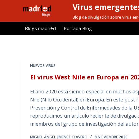
Virus emergentes
S
a
Blog de divulgación sobre virus e
l
Blogs madri+d
Portada Blog
t
a
r
a
l
NUEVOS VIRUS
c
El virus West Nile en Europa en 20
o
n
El año 2020 está siendo especial en muchos asp
t
Nile (Nilo Occidental) en Europa. En este post
e
Prevención y Control de Enfermedades de la U
n
reproducimos un artículo reciente de divulgaci
i
miembros del grupo de investigación del autor
d
o
MIGUEL ÁNGEL JIMÉNEZ CLAVERO
8 NOVIEMBRE 2020