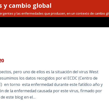
 y cambio global
mergentes y las enfermedades que producen, en un contexto de cambio gl
20
ectos, pero uno de ellos es la situación del virus West
 resumimos los datos recogidos por el ECDC (Centro de
E) en torno esta enfermedad durante este fatídico año y
ón de la enfermedad causada por este virus, firmado por
 de este blog en el…