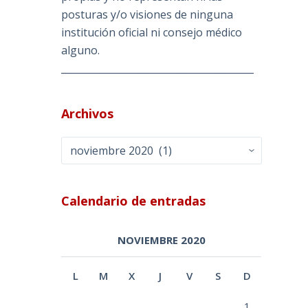
posturas y/o visiones de ninguna
institución oficial ni consejo médico
alguno.
________________________________________
Archivos
Archivos
Calendario de entradas
NOVIEMBRE 2020
L
M
X
J
V
S
D
1