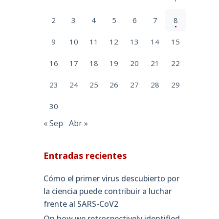
2
3
4
5
6
7
8
9
10
11
12
13
14
15
16
17
18
19
20
21
22
23
24
25
26
27
28
29
30
« Sep
Abr »
Entradas recientes
Cómo el primer virus descubierto por
la ciencia puede contribuir a luchar
frente al SARS-CoV2
On how we retrospectively identified