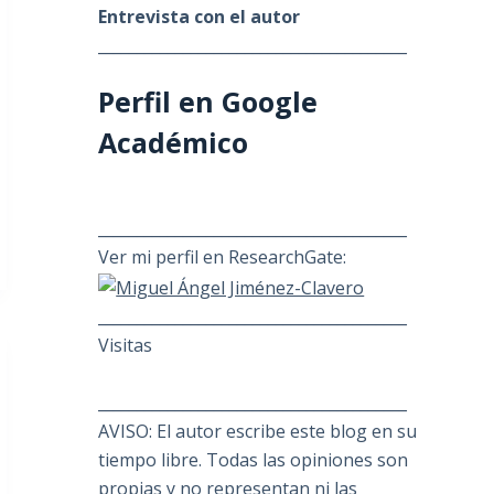
Entrevista con el autor
________________________________________
Perfil en Google
Académico
________________________________________
Ver mi perfil en ResearchGate:
________________________________________
Visitas
________________________________________
AVISO: El autor escribe este blog en su
tiempo libre. Todas las opiniones son
propias y no representan ni las