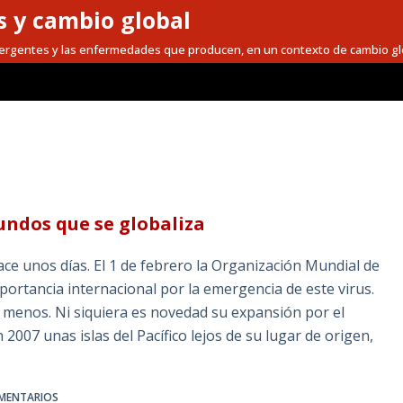
 y cambio global
mergentes y las enfermedades que producen, en un contexto de cambio gl
undos que se globaliza
hace unos días. El 1 de febrero la Organización Mundial de
mportancia internacional por la emergencia de este virus.
o menos. Ni siquiera es novedad su expansión por el
007 unas islas del Pacífico lejos de su lugar de origen,
MENTARIOS