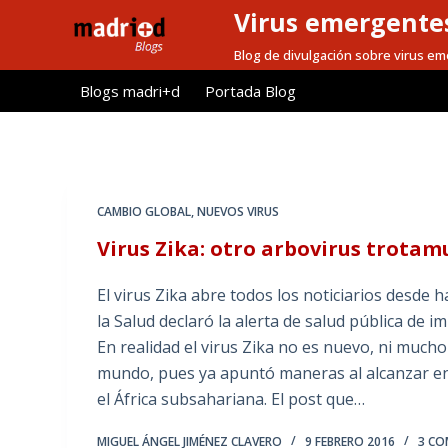
Virus emergentes
S
a
Blog de divulgación sobre virus e
l
Blogs madri+d
Portada Blog
t
a
r
a
l
CAMBIO GLOBAL
,
NUEVOS VIRUS
c
Virus Zika: otro arbovirus trotam
o
n
El virus Zika abre todos los noticiarios desde 
t
la Salud declaró la alerta de salud pública de i
e
En realidad el virus Zika no es nuevo, ni much
n
mundo, pues ya apuntó maneras al alcanzar en 2
i
el África subsahariana. El post que…
d
o
MIGUEL ÁNGEL JIMÉNEZ CLAVERO
9 FEBRERO 2016
3 CO