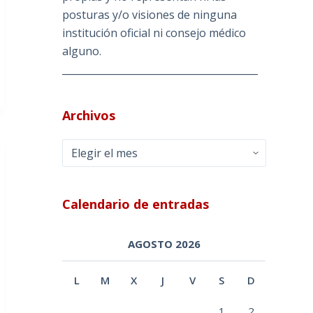
posturas y/o visiones de ninguna
institución oficial ni consejo médico
alguno.
________________________________________
Archivos
Archivos
Calendario de entradas
AGOSTO 2026
L
M
X
J
V
S
D
1
2