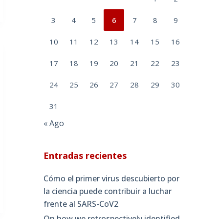
3
4
5
6
7
8
9
10
11
12
13
14
15
16
17
18
19
20
21
22
23
24
25
26
27
28
29
30
31
« Ago
Entradas recientes
Cómo el primer virus descubierto por
la ciencia puede contribuir a luchar
frente al SARS-CoV2
On how we retrospectively identified