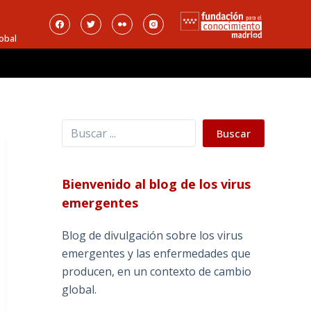
obal
Buscar
Buscar
Bienvenido al blog de los virus
emergentes
Blog de divulgación sobre los virus
emergentes y las enfermedades que
producen, en un contexto de cambio
global.
_______________________________________