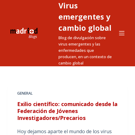
Virus
S
a
emergentes y
l
cambio global
t
Blog de divulgación sobre
a
virus emergentes y las
r
enfermedades que
a
producen, en un contexto de
l
cambio global
c
o
n
t
GENERAL
e
Exilio científico: comunicado desde la
n
Federación de Jóvenes
i
Investigadores/Precarios
d
Hoy dejamos aparte el mundo de los virus
o