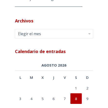
________________________________________
Archivos
Archivos
Calendario de entradas
AGOSTO 2026
L
M
X
J
V
S
D
1
2
3
4
5
6
7
8
9