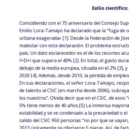
Exilio científic
Coincidiendo con el 75 aniversario del Consejo Supe
Emilio Lora-Tamayo ha declarado que la “fuga de 
urbana exagerada» [1]. Desde la Federación de Jó
malestar con esta declaración. El problema estructu
país. Un dato esclarecedor es el de los recortes a
I+D+i que supera el 40% [2]. En total, el gasto du
debajo de la media europea, situada en el 2% [3], y
2020 [4]. Además, desde 2010, la pérdida de empleo
En sus declaraciones, el señor Lora-Tamayo, respo
de talento al CSIC (en marcha desde 2006), subraya 
los nuestros”. Olvida decir que en el CSIC, de esos “
5% tiene menos de 40 años.[5] La inmensa mayoría 
estabilidad y se ve condenado a la precariedad o el
salido del CSIC 950 personas “no por que se vayan
2013 únicamente se ofertaron 5 plazas. Así, de fact