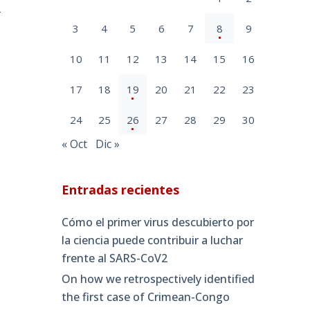
-
3
4
5
6
7
8
9
10
11
12
13
14
15
16
17
18
19
20
21
22
23
24
25
26
27
28
29
30
« Oct
Dic »
Entradas recientes
Cómo el primer virus descubierto por
la ciencia puede contribuir a luchar
frente al SARS-CoV2
On how we retrospectively identified
the first case of Crimean-Congo