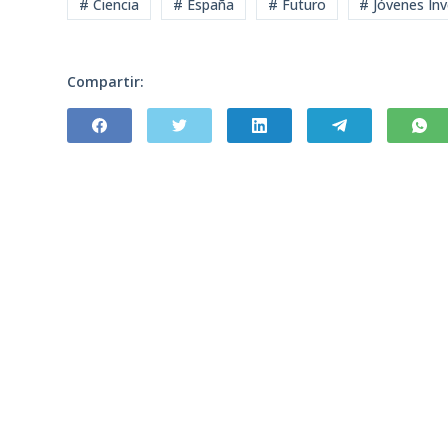
# Ciencia
# España
# Futuro
# Jóvenes In
Compartir: