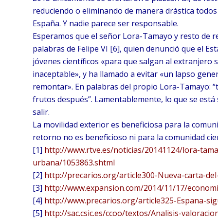
reduciendo o eliminando de manera drástica todos 
España. Y nadie parece ser responsable.
Esperamos que el señor Lora-Tamayo y resto de re
palabras de Felipe VI [6], quien denunció que el Es
jóvenes científicos «para que salgan al extranjero 
inaceptable», y ha llamado a evitar «un lapso genera
remontar». En palabras del propio Lora-Tamayo: “t
frutos después”. Lamentablemente, lo que se está
salir.
La movilidad exterior es beneficiosa para la comunid
retorno no es beneficioso ni para la comunidad cien
[1]
http://www.rtve.es/
noticias/20141124/lora-tam
urbana/1053863.shtml
[2]
http://precarios.org/
article300-Nueva-carta-del
[3]
http://www.expansion.com/
2014/11/17/economi
[4]
http://www.precarios.org/
article325-Espana-sig
[5]
http://sac.csic.es/ccoo/
textos/Analisis-valoracio