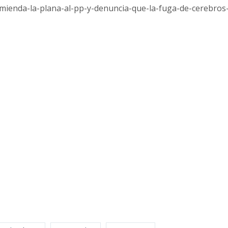
mienda-la-plana-al-pp-y-
denuncia-que-la-fuga-de-
cerebros