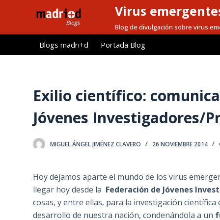
Virus emergentes
S
a
Blog de divulgación sobre virus e
l
Blogs madri+d
Portada Blog
t
a
r
a
Exilio científico: comuni
l
Jóvenes Investigadores/P
c
o
n
MIGUEL ÁNGEL JIMÉNEZ CLAVERO
26 NOVIEMBRE 2014
t
e
Hoy dejamos aparte el mundo de los virus emerge
n
llegar hoy desde la
Federación de Jóvenes Inves
i
cosas, y entre ellas, para la investigación científic
d
desarrollo de nuestra nación, condenándola a un
f
o