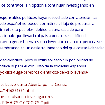
los contratos, sin opción a continuar investigando en
sponsables políticos hayan escuchado con atención las
tado español no puede permitirse el lujo de preparar a
sin retorno posible», debido a «una tasa de paro
cional» que llevaría al país a «un retraso difícil de
raer a gente buena es una inversión de ahora, pero da sus
 sembrando es un desierto inmenso del que costará décadas
ad científica, pero el exilio forzado sin posibilidad de
tífica ni para el conjunto de la sociedad española.
ayo-
dice-fuga-cerebros-
cientificos-del-csic-leyenda-
-
colectivo-Carta-Abierta-por-
la-Ciencia
a/
1416221981.html
ue-
expulsando-investigadores
n-
RRHH-CSIC-CCOO-CSIC.pdf