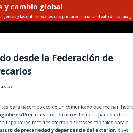
 y cambio global
mergentes y las enfermedades que producen, en un contexto de cambio gl
cado desde la Federación de
recarios
GENERAL
ntes para hacernos eco de un comunicado que me han hech
tigadores/Precarios
. Corren malos tiempos para muchas
a en España: los recortes afectan a sectores capitales para el
uturo de precariedad y dependencia del exterior
, pues,