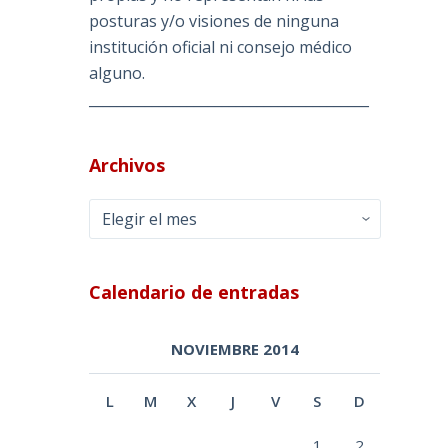
posturas y/o visiones de ninguna
institución oficial ni consejo médico
alguno.
________________________________________
Archivos
Archivos
Calendario de entradas
NOVIEMBRE 2014
L
M
X
J
V
S
D
1
2