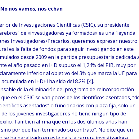
o: No nos vamos, nos echan
rior de Investigaciones Científicas (CSIC), su presidente
cerebros” de «investigadores ya formados» es una “leyenda
venes Investigadores/Precarios, queremos expresar nuestro
ral es la falta de fondos para seguir investigando en este
cumulados desde 2009 en la partida presupuestaria dedicada 
rante el año pasado en I+D supuso el 1,24% del PIB, muy por
 claramente inferior al objetivo del 3% que marca la UE para
 acumulada en I+D+i ha sido del 8.2% [4].
nsable de la eliminación del programa de reincorporación
que en el CSIC se van pocos de los científicos asentados, “d
científicos asentados” o funcionarios con plaza fija, solo un
de los jóvenes investigadores no tiene ningún tipo de
 exilio. También afirma que en los dos últimos años han
, sino por que han terminado su contrato”. No dice que en
o se ha paralizado en este país la carrera investigadora,