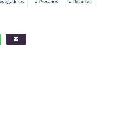
vestigadores
# Precarios
# Recortes