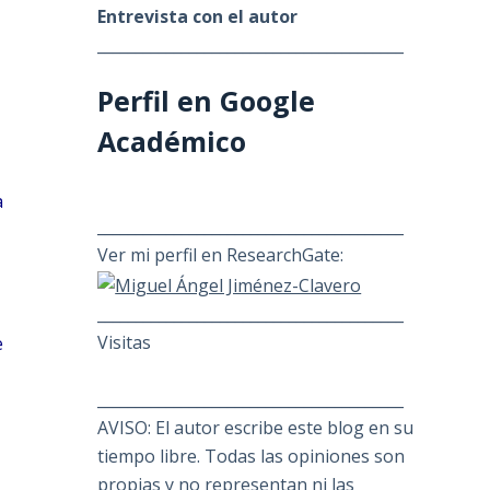
Entrevista con el autor
________________________________________
Perfil en Google
Académico
a
________________________________________
Ver mi perfil en ResearchGate:
________________________________________
Visitas
e
________________________________________
AVISO: El autor escribe este blog en su
tiempo libre. Todas las opiniones son
propias y no representan ni las