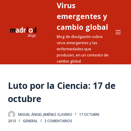
Virus
S
a
emergentes y
l
cambio global
t
Blog de divulgación sobre
a
virus emergentes y las
r
enfermedades que
a
producen, en un contexto de
l
cambio global
c
o
Luto por la Ciencia: 17 de
n
t
octubre
e
n
i
MIGUEL ÁNGEL JIMÉNEZ CLAVERO
17 OCTUBRE
d
2013
GENERAL
3 COMENTARIOS
o