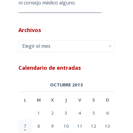
ni consejo médico alguno.
________________________________________
Archivos
Archivos
Calendario de entradas
OCTUBRE 2013
L
M
X
J
V
S
D
1
2
3
4
5
6
7
8
9
10
11
12
13