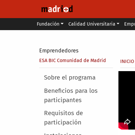
Pasar al contenido principal
Main menu
Fundación
Calidad Universitaria
Emp
Secondary breadcrumb
Emprendedores
Sobr
ESA BIC Comunidad de Madrid
INICIO
Main menu
Sobre el programa
Beneficios para los
participantes
Requisitos de
participación