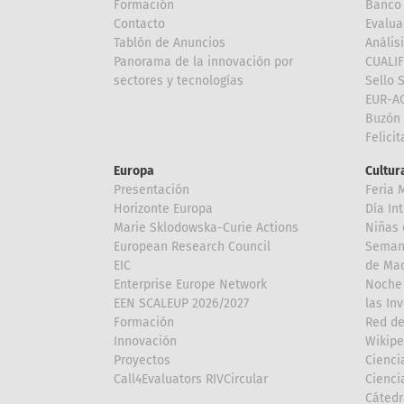
Formación
Banco 
Contacto
Evalua
Tablón de Anuncios
Anális
Panorama de la innovación por
CUALI
sectores y tecnologías
Sello 
EUR-A
Buzón 
Felici
Europa
Cultura
Presentación
Feria 
Horizonte Europa
Día In
Marie Sklodowska-Curie Actions
Niñas 
European Research Council
Semana
EIC
de Mad
Enterprise Europe Network
Noche 
EEN SCALEUP 2026/2027
las In
Formación
Red de
Innovación
Wikipe
Proyectos
Cienci
Call4Evaluators RIVCircular
Cienci
Cátedr