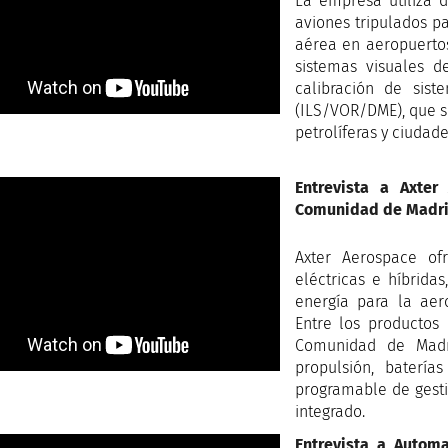
La empresa utiliza 
aviones tripulados p
aérea en aeropuertos
sistemas visuales 
calibración de sis
(ILS/VOR/DME), que se
petrolíferas y ciudade
Entrevista a Axte
Comunidad de Madr
Axter Aerospace of
eléctricas e híbrid
energía para la aero
Entre los productos
Comunidad de Madr
propulsión, batería
programable de gesti
integrado.
Entrevista a Autom