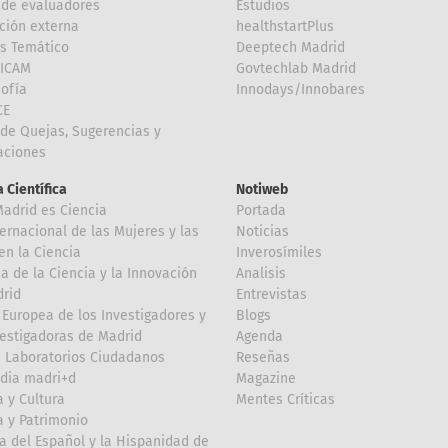
de evaluadores
Estudios
ción externa
healthstartPlus
is Temático
Deeptech Madrid
FICAM
Govtechlab Madrid
Sofía
Innodays/Innobares
CE
de Quejas, Sugerencias y
taciones
 Científica
Notiweb
Madrid es Ciencia
Portada
ternacional de las Mujeres y las
Noticias
en la Ciencia
Inverosímiles
 de la Ciencia y la Innovación
Analisis
rid
Entrevistas
Europea de los Investigadores y
Blogs
vestigadoras de Madrid
Agenda
 Laboratorios Ciudadanos
Reseñas
dia madri+d
Magazine
a y Cultura
Mentes Críticas
a y Patrimonio
a del Español y la Hispanidad de