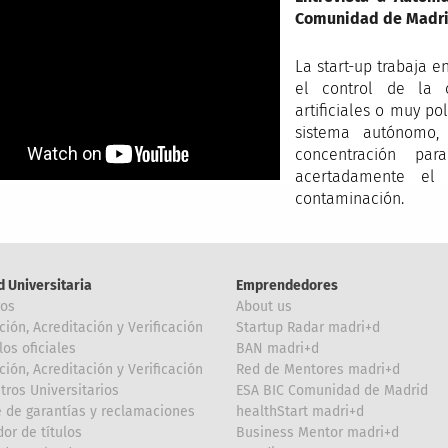
Comunidad de Madr
La start-up trabaja e
el control de la 
artificiales o muy po
sistema autónomo, 
concentración pa
acertadamente el
contaminación.
d Universitaria
Emprendedores
ros
About us
ción, Acreditación y Verificación
Startup Radar madri+d
los oficiales
BAN madri+d
ción, Acreditación y Verificación
Red de Mentores madri+d
tros Universitarios
ESA BIC Comunidad de Madrid
 de garantías y reclamaciones
healthStart madri+d
or de títulos
Business Mentor madri+d