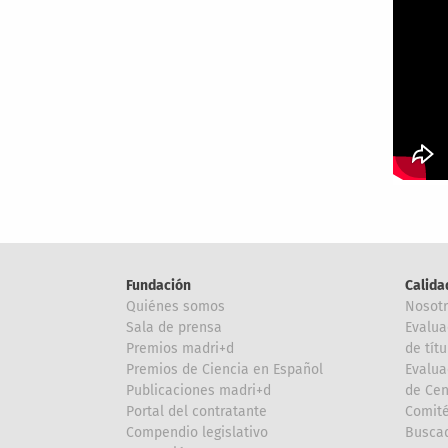
Fundación
Calida
Quiénes somos
Nosot
Sala de prensa
Evalua
Premios madri+d
de títu
Premios de Ciencia en Español
Evalua
Publicaciones madri+d
de Cen
Portal del contratante
Comité
Compendio legislativo
Buscad