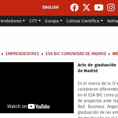
ENGLISH
rendedores
CITT
Europa
Cultura Científica
Noti
escribir enlaces de ayuda a la navegación
EMPRENDEDORES
ESA BIC COMUNIDAD DE MADRID
ME
Acto de graduación
de Madrid
En el marco de la IV 
celebraron diferente
en el ESA BIC como p
de proyectos ante rep
Red Business Ange
graduación de las em