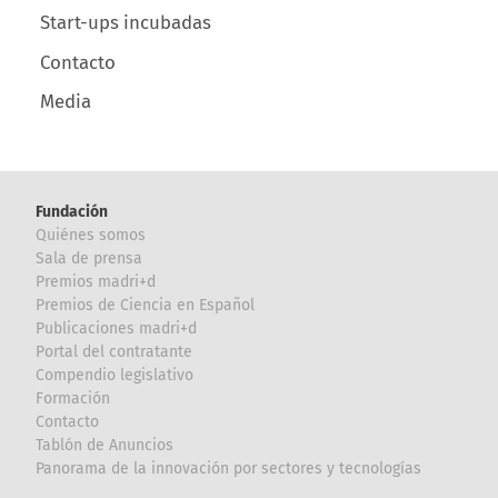
Start-ups incubadas
Contacto
Media
Fundación
Quiénes somos
Sala de prensa
Premios madri+d
Premios de Ciencia en Español
Publicaciones madri+d
Portal del contratante
Compendio legislativo
Formación
Contacto
Tablón de Anuncios
Panorama de la innovación por sectores y tecnologías