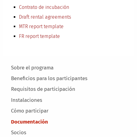
Contrato de incubación
Draft rental agreements
MTR report template
FR report template
Main menu
Sobre el programa
Beneficios para los participantes
Requisitos de participación
Instalaciones
Cómo participar
Documentación
Socios