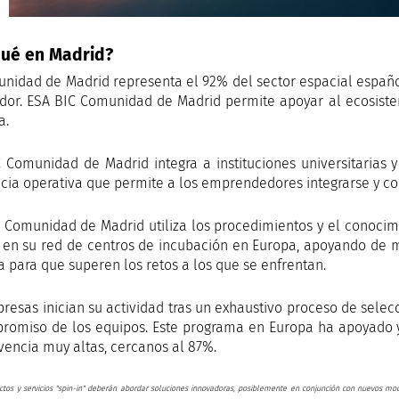
qué en Madrid?
nidad de Madrid representa el 92% del sector espacial español
dor. ESA BIC Comunidad de Madrid permite apoyar al ecosis
a.
 Comunidad de Madrid integra a instituciones universitarias 
cia operativa que permite a los emprendedores integrarse y co
 Comunidad de Madrid utiliza los procedimientos y el conocim
en su red de centros de incubación en Europa, apoyando de m
ía para que superen los retos a los que se enfrentan.
resas inician su actividad tras un exhaustivo proceso de selecc
romiso de los equipos. Este programa en Europa ha apoyado
vencia muy altas, cercanos al 87%.
ctos y servicios "spin-in" deberán abordar soluciones innovadoras, posiblemente en conjunción con nuevos mo