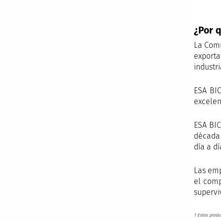
¿Por 
La Comu
exporta
industri
ESA BIC
excelen
ESA BIC
década 
día a d
Las emp
el comp
supervi
1 Estos produ