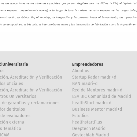
á de las aplicaciones de los sistemas espaciales, que ya son elegibles para los BIC de la ESA, el "spin-in" 
tema espacial completamente nuevo), a lo largo de toda la cadena de valor espacial de las cargas útiles, lo
construcción, la fabricación, el montaje, la integración y las pruebas hasta el lanzamiento, las operacio
n contemporánea, el big data, el intercambio de datos y las tecnologías de fabricación, como la impresión en 
d Universitaria
Emprendedores
ros
About us
ción, Acreditación y Verificación
Startup Radar madri+d
los oficiales
BAN madri+d
ción, Acreditación y Verificación
Red de Mentores madri+d
tros Universitarios
ESA BIC Comunidad de Madrid
 de garantías y reclamaciones
healthStart madri+d
or de títulos
Business Mentor madri+d
de evaluadores
Estudios
ción externa
healthstartPlus
is Temático
Deeptech Madrid
FICAM
Govtechlab Madrid