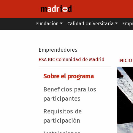
Pasar al contenido principal
Main menu
Fundación
Calidad Universitaria
Emp
Secondary breadcrumb
Emprendedores
Sobr
ESA BIC Comunidad de Madrid
INICIO
Main menu
Sobre el programa
Beneficios para los
participantes
Requisitos de
participación