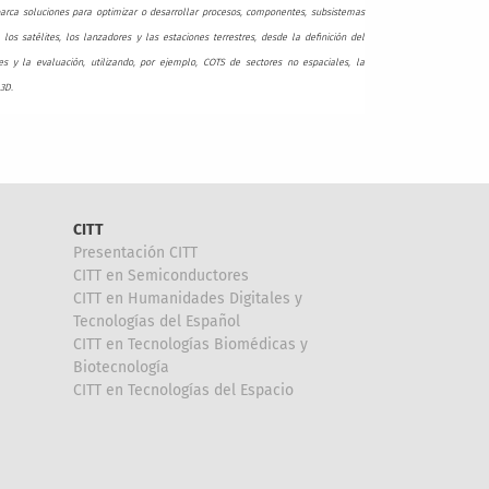
abarca soluciones para optimizar o desarrollar procesos, componentes, subsistemas
s satélites, los lanzadores y las estaciones terrestres, desde la definición del
nes y la evaluación, utilizando, por ejemplo, COTS de sectores no espaciales, la
3D.
CITT
Presentación CITT
CITT en Semiconductores
CITT en Humanidades Digitales y
Tecnologías del Español
CITT en Tecnologías Biomédicas y
Biotecnología
CITT en Tecnologías del Espacio