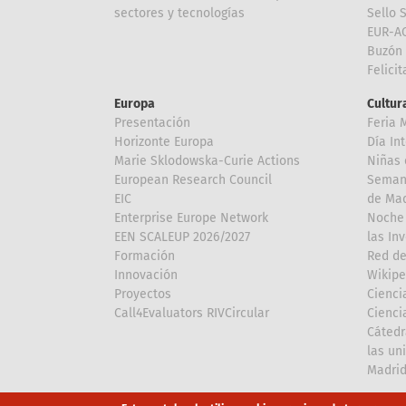
sectores y tecnologías
Sello 
EUR-A
Buzón 
Felici
Europa
Cultura
Presentación
Feria 
Horizonte Europa
Día In
Marie Sklodowska-Curie Actions
Niñas 
European Research Council
Semana
EIC
de Mad
Enterprise Europe Network
Noche 
EEN SCALEUP 2026/2027
las In
Formación
Red de
Innovación
Wikipe
Proyectos
Cienci
Call4Evaluators RIVCircular
Cienci
Cátedr
las un
Madri
Array
Array