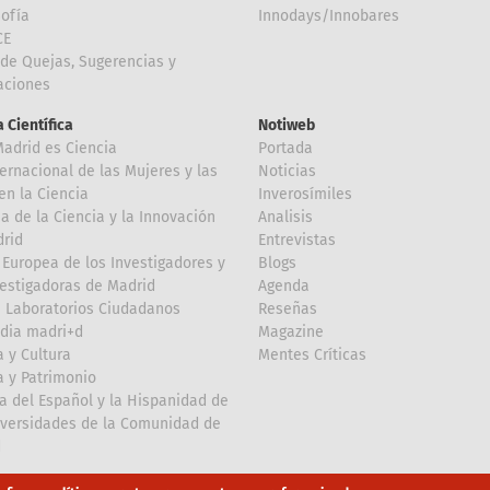
Sofía
Innodays/Innobares
CE
de Quejas, Sugerencias y
taciones
 Científica
Notiweb
Madrid es Ciencia
Portada
ternacional de las Mujeres y las
Noticias
en la Ciencia
Inverosímiles
 de la Ciencia y la Innovación
Analisis
rid
Entrevistas
Europea de los Investigadores y
Blogs
vestigadoras de Madrid
Agenda
 Laboratorios Ciudadanos
Reseñas
dia madri+d
Magazine
a y Cultura
Mentes Críticas
a y Patrimonio
a del Español y la Hispanidad de
iversidades de la Comunidad de
d