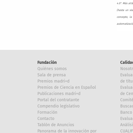
4.0". Más all
(hasta un sis
concepto, la 
automatizació
Fundación
Calida
Quiénes somos
Nosot
Sala de prensa
Evalua
Premios madri+d
de títu
Premios de Ciencia en Español
Evalua
Publicaciones madri+d
de Cen
Portal del contratante
Comité
Compendio legislativo
Buscad
Formación
Banco 
Contacto
Evalua
Tablón de Anuncios
Anális
Panorama de la innovación por
CUALI