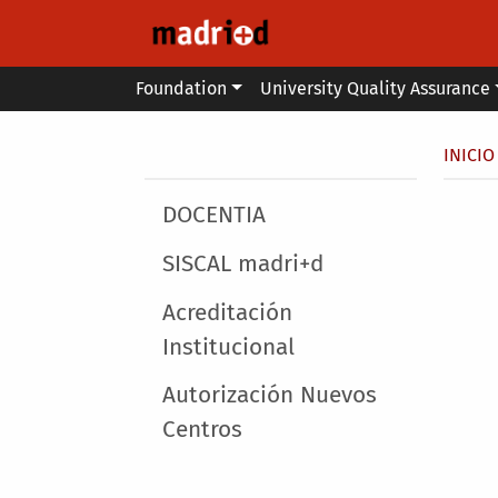
Skip to main content
Main menu
Foundation
University Quality Assurance
Secondary breadcrumb
Brea
INICIO
Main menu
DOCENTIA
SISCAL madri+d
Acreditación
Institucional
Autorización Nuevos
Centros