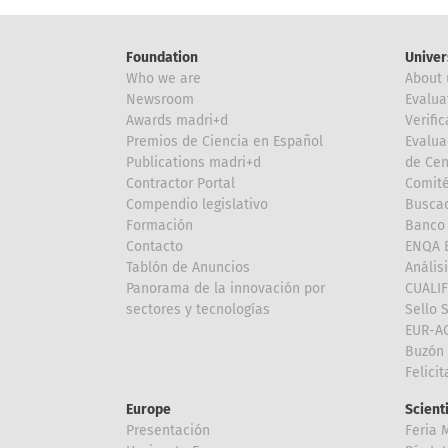
Foundation
Univer
Who we are
About 
Newsroom
Evalua
Awards madri+d
Verific
Premios de Ciencia en Español
Evalua
Publications madri+d
de Cen
Contractor Portal
Comité
Compendio legislativo
Buscad
Formación
Banco 
Contacto
ENQA E
Tablón de Anuncios
Anális
Panorama de la innovación por
CUALI
sectores y tecnologías
Sello 
EUR-A
Buzón 
Felici
Europe
Scient
Presentación
Feria 