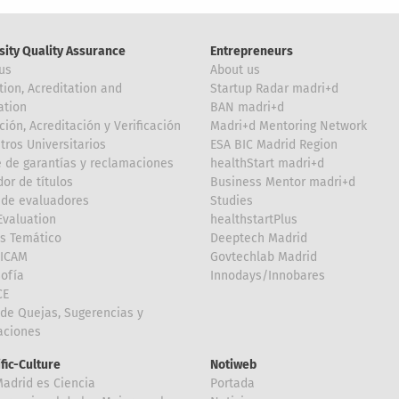
sity Quality Assurance
Entrepreneurs
us
About us
tion, Acreditation and
Startup Radar madri+d
ation
BAN madri+d
ción, Acreditación y Verificación
Madri+d Mentoring Network
tros Universitarios
ESA BIC Madrid Region
 de garantías y reclamaciones
healthStart madri+d
or de títulos
Business Mentor madri+d
de evaluadores
Studies
valuation
healthstartPlus
is Temático
Deeptech Madrid
FICAM
Govtechlab Madrid
Sofía
Innodays/Innobares
CE
de Quejas, Sugerencias y
taciones
ific-Culture
Notiweb
Madrid es Ciencia
Portada