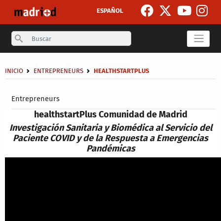
Skip to main content
ESPAÑOL
Search
Breadcrumb
INICIO
ENTREPRENEURS
HEALTHSTARTPLUS
Secondary breadcrumb
Entrepreneurs
health
startPlus
Comunidad de Madrid
Investigación Sanitaria y Biomédica al Servicio del
Paciente COVID y de la Respuesta a Emergencias
Pandémicas