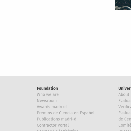
Pagi
Foundation
Univer
Who we are
About 
Newsroom
Evalua
Awards madri+d
Verific
Premios de Ciencia en Español
Evalua
Publications madri+d
de Cen
Contractor Portal
Comité