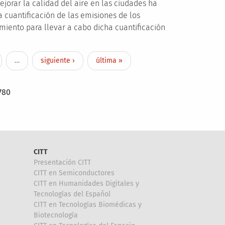
jorar la calidad del aire en las ciudades ha
 cuantificación de las emisiones de los
miento para llevar a cabo dicha cuantificación
ge
Next page
Last page
…
siguiente ›
última »
780
CITT
Presentación CITT
CITT en Semiconductores
CITT en Humanidades Digitales y
Tecnologías del Español
CITT en Tecnologías Biomédicas y
Biotecnología