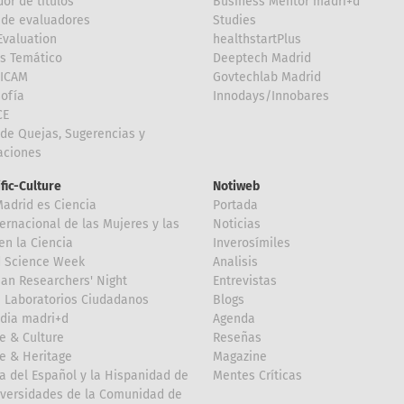
or de títulos
Business Mentor madri+d
de evaluadores
Studies
valuation
healthstartPlus
is Temático
Deeptech Madrid
FICAM
Govtechlab Madrid
Sofía
Innodays/Innobares
CE
de Quejas, Sugerencias y
taciones
ific-Culture
Notiweb
Madrid es Ciencia
Portada
ternacional de las Mujeres y las
Noticias
en la Ciencia
Inverosímiles
d Science Week
Analisis
an Researchers' Night
Entrevistas
 Laboratorios Ciudadanos
Blogs
dia madri+d
Agenda
e & Culture
Reseñas
e & Heritage
Magazine
a del Español y la Hispanidad de
Mentes Críticas
iversidades de la Comunidad de