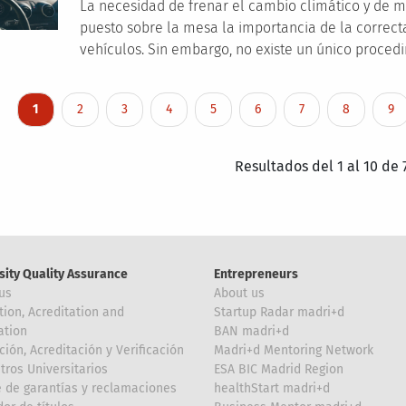
La necesidad de frenar el cambio climático y de me
puesto sobre la mesa la importancia de la correcta
vehículos. Sin embargo, no existe un único procedi
nation
Current page
Page
Page
Page
Page
Page
Page
Page
Pa
1
2
3
4
5
6
7
8
9
Resultados del 1 al 10 de 
sity Quality Assurance
Entrepreneurs
us
About us
tion, Acreditation and
Startup Radar madri+d
ation
BAN madri+d
ción, Acreditación y Verificación
Madri+d Mentoring Network
tros Universitarios
ESA BIC Madrid Region
 de garantías y reclamaciones
healthStart madri+d