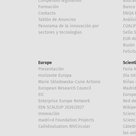
Compendio legislativo
Buscad
Formación
Banco 
Contacto
ENQA E
Tablón de Anuncios
Anális
Panorama de la innovación por
CUALI
sectores y tecnologías
Sello 
EUR-A
Buzón 
Felici
Europe
Scient
Presentación
Feria 
Horizonte Europa
Día In
Marie Sklodowska-Curie Actions
Niñas 
European Research Council
Madri
EIC
Europe
Enterprise Europe Network
Red de
EEN SCALEUP 2026/2027
Wikipe
Innovación
Scienc
madri+d Foundation Projects
Scienc
Call4Evaluators RIVCircular
Cátedr
las un