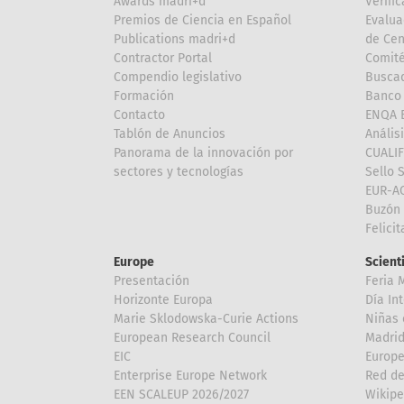
Awards madri+d
Verific
Premios de Ciencia en Español
Evalua
Publications madri+d
de Cen
Contractor Portal
Comité
Compendio legislativo
Buscad
Formación
Banco 
Contacto
ENQA E
Tablón de Anuncios
Anális
Panorama de la innovación por
CUALI
sectores y tecnologías
Sello 
EUR-A
Buzón 
Felici
Europe
Scient
Presentación
Feria 
Horizonte Europa
Día In
Marie Sklodowska-Curie Actions
Niñas 
European Research Council
Madri
EIC
Europe
Enterprise Europe Network
Red de
EEN SCALEUP 2026/2027
Wikipe