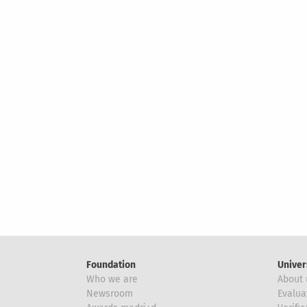
Foundation
Univer
Who we are
About 
Newsroom
Evalua