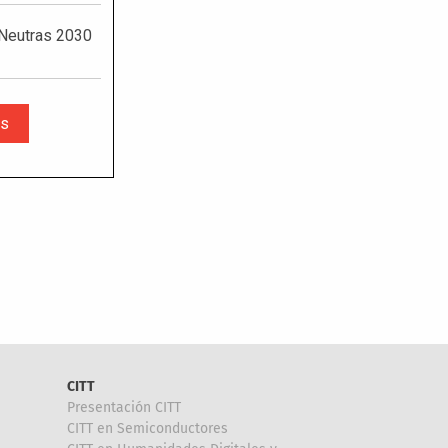
CITT
Presentación CITT
CITT en Semiconductores