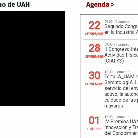
no de UAH
Agenda >