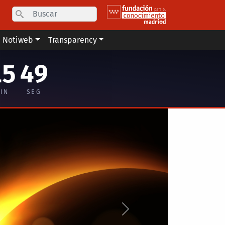
Search
Notiweb
Transparency
15
48
IN
SEG
Siguiente