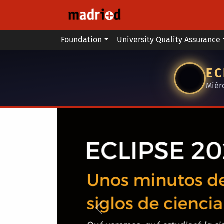
Skip to main content
Main menu
Foundation
University Quality Assurance
EC
Miér
Anterior