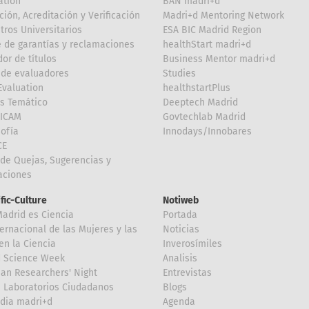
ation
BAN madri+d
ción, Acreditación y Verificación
Madri+d Mentoring Network
tros Universitarios
ESA BIC Madrid Region
 de garantías y reclamaciones
healthStart madri+d
or de títulos
Business Mentor madri+d
de evaluadores
Studies
valuation
healthstartPlus
is Temático
Deeptech Madrid
FICAM
Govtechlab Madrid
Sofía
Innodays/Innobares
CE
de Quejas, Sugerencias y
taciones
ific-Culture
Notiweb
Madrid es Ciencia
Portada
ternacional de las Mujeres y las
Noticias
en la Ciencia
Inverosímiles
d Science Week
Analisis
an Researchers' Night
Entrevistas
 Laboratorios Ciudadanos
Blogs
dia madri+d
Agenda