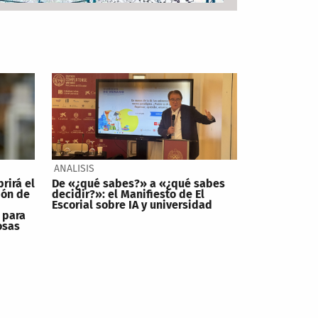
ANALISIS
brirá el
De «¿qué sabes?» a «¿qué sabes
ión de
decidir?»: el Manifiesto de El
Escorial sobre IA y universidad
 para
osas