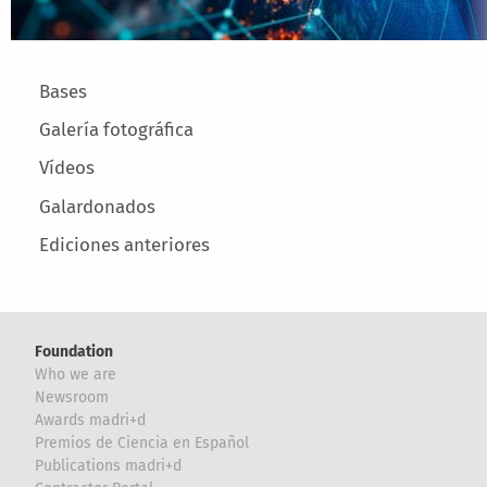
Main menu
Bases
Galería fotográfica
Vídeos
Galardonados
Ediciones anteriores
Foundation
Who we are
Newsroom
Awards madri+d
Premios de Ciencia en Español
Publications madri+d