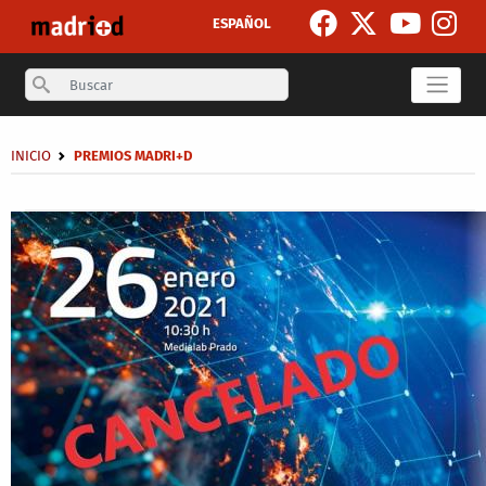
Skip to main content
ESPAÑOL
Search
Breadcrumb
INICIO
PREMIOS MADRI+D
Secondary breadcrumb